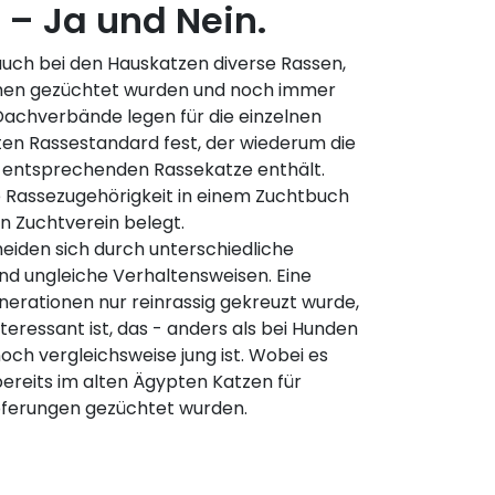
– Ja und Nein.
auch bei den Hauskatzen diverse Rassen,
hen gezüchtet wurden und noch immer
Dachverbände legen für die einzelnen
en Rassestandard fest, der wiederum die
er entsprechenden Rassekatze enthält.
e Rassezugehörigkeit in einem Zuchtbuch
n Zuchtverein belegt.
eiden sich durch unterschiedliche
nd ungleiche Verhaltensweisen. Eine
nerationen nur reinrassig gekreuzt wurde,
Interessant ist, das - anders als bei Hunden
och vergleichsweise jung ist. Wobei es
bereits im alten Ägypten Katzen für
pferungen gezüchtet wurden.