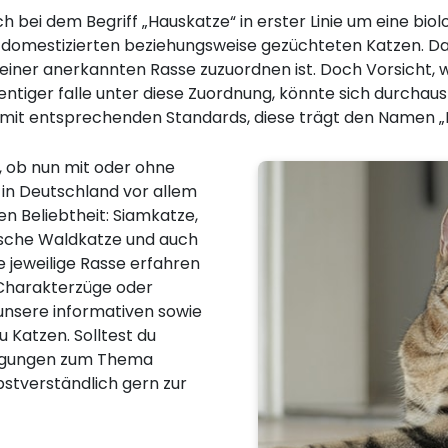
ch bei dem Begriff „Hauskatze“ in erster Linie um eine bio
lle domestizierten beziehungsweise gezüchteten Katzen. Da
einer anerkannten Rasse zuzuordnen ist. Doch Vorsicht, w
entiger falle unter diese Zuordnung, könnte sich durchaus
 mit entsprechenden Standards, diese trägt den Namen „
, ob nun mit oder ohne
 in Deutschland vor allem
n Beliebtheit: Siamkatze,
ische Waldkatze und auch
 jeweilige Rasse erfahren
, Charakterzüge oder
 unsere informativen sowie
u Katzen. Solltest du
regungen zum Thema
bstverständlich gern zur