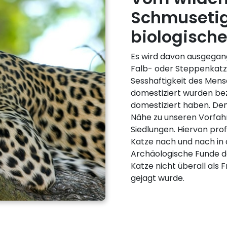
Schmusetig
biologisch
Es wird davon ausgegang
Falb- oder Steppenkatz
Sesshaftigkeit des Men
domestiziert wurden bez
domestiziert haben. De
Nähe zu unseren Vorfahr
Siedlungen. Hiervon prof
Katze nach und nach in 
Archäologische Funde de
Katze nicht überall als 
gejagt wurde.