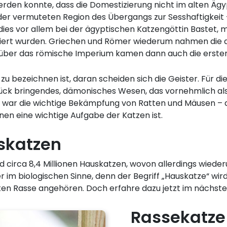
rden konnte, dass die Domestizierung nicht im alten Ägy
 vermuteten Region des Übergangs zur Sesshaftigkeit – 
ies vor allem bei der ägyptischen Katzengöttin Bastet, m
oziiert wurden. Griechen und Römer wiederum nahmen die a
über das römische Imperium kamen dann auch die ersten 
 zu bezeichnen ist, daran scheiden sich die Geister. Für d
glück bringendes, dämonisches Wesen, das vornehmlich 
r war die wichtige Bekämpfung von Ratten und Mäusen – d
nen eine wichtige Aufgabe der Katzen ist.
skatzen
nd circa 8,4 Millionen Hauskatzen, wovon allerdings wieder
r im biologischen Sinne, denn der Begriff „Hauskatze“ wi
en Rasse angehören. Doch erfahre dazu jetzt im nächst
Rassekatze 