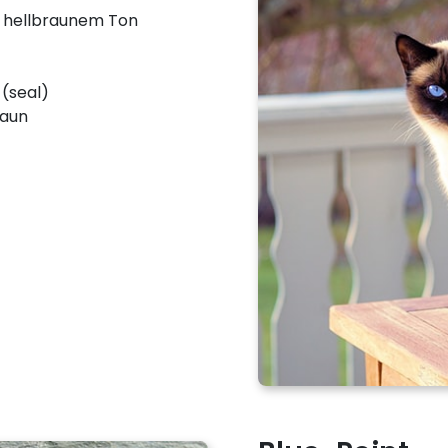
 hellbraunem Ton
 (seal)
raun