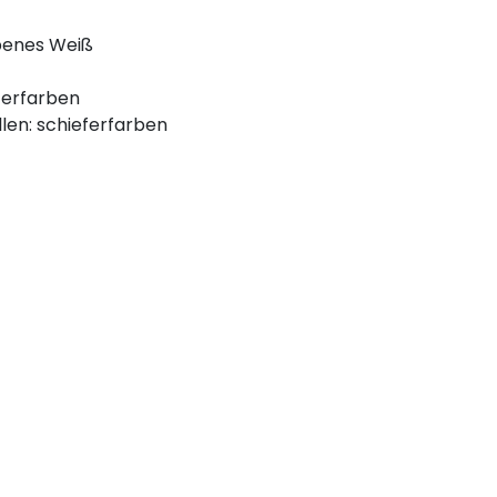
rbenes Weiß
ferfarben
len: schieferfarben