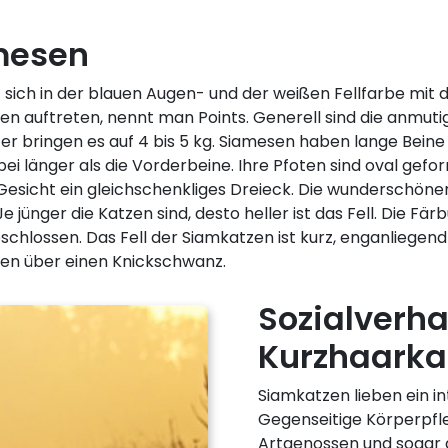
mesen
 sich in der blauen Augen- und der weißen Fellfarbe mit d
ten auftreten, nennt man Points. Generell sind die anmut
ter bringen es auf 4 bis 5 kg. Siamesen haben lange Bein
i länger als die Vorderbeine. Ihre Pfoten sind oval geform
 Gesicht ein gleichschenkliges Dreieck. Die wunderschöne
jünger die Katzen sind, desto heller ist das Fell. Die Färbu
hlossen. Das Fell der Siamkatzen ist kurz, enganliegend 
en über einen Knickschwanz.
Sozialverha
Kurzhaarka
Siamkatzen lieben ein 
Gegenseitige Körperpfl
Artgenossen und sogar