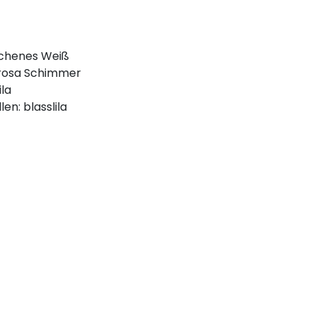
ochenes Weiß
t rosa Schimmer
ila
en: blasslila