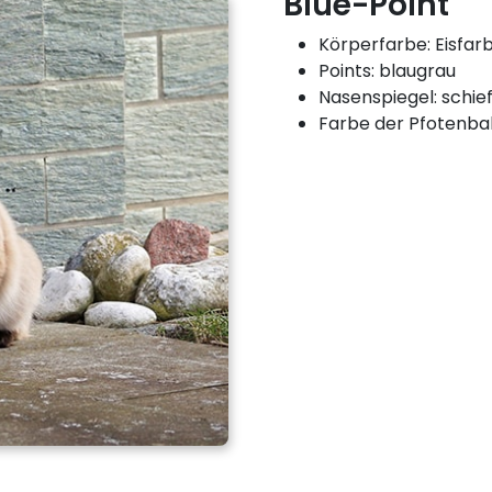
Blue-Point
Körperfarbe: Eisfa
Points: blaugrau
Nasenspiegel: schie
Farbe der Pfotenbal