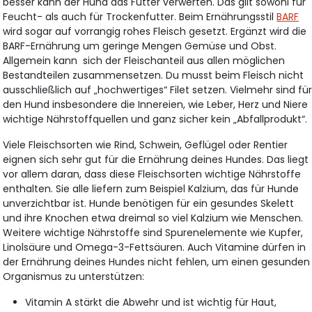
besser kann der Hund das Futter verwerten. Das gilt sowohl für
Feucht- als auch für Trockenfutter. Beim Ernährungsstil
BARF
wird sogar auf vorrangig rohes Fleisch gesetzt. Ergänzt wird die
BARF-Ernährung um geringe Mengen Gemüse und Obst.
Allgemein kann sich der Fleischanteil aus allen möglichen
Bestandteilen zusammensetzen. Du musst beim Fleisch nicht
ausschließlich auf „hochwertiges“ Filet setzen. Vielmehr sind fü
den Hund insbesondere die Innereien, wie Leber, Herz und Niere
wichtige Nährstoffquellen und ganz sicher kein „Abfallprodukt“.
Viele Fleischsorten wie Rind, Schwein, Geflügel oder Rentier
eignen sich sehr gut für die Ernährung deines Hundes. Das liegt
vor allem daran, dass diese Fleischsorten wichtige Nährstoffe
enthalten. Sie alle liefern zum Beispiel Kalzium, das für Hunde
unverzichtbar ist. Hunde benötigen für ein gesundes Skelett
und ihre Knochen etwa dreimal so viel Kalzium wie Menschen.
Weitere wichtige Nährstoffe sind Spurenelemente wie Kupfer,
Linolsäure und Omega-3-Fettsäuren. Auch Vitamine dürfen in
der Ernährung deines Hundes nicht fehlen, um einen gesunden
Organismus zu unterstützen:
Vitamin A stärkt die Abwehr und ist wichtig für Haut,